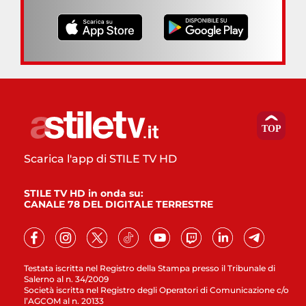
Scarica l'app di STILE TV HD
STILE TV HD in onda su:
CANALE 78 DEL DIGITALE TERRESTRE
Testata iscritta nel Registro della Stampa presso il Tribunale di
Salerno al n. 34/2009
Società iscritta nel Registro degli Operatori di Comunicazione c/o
l’AGCOM al n. 20133