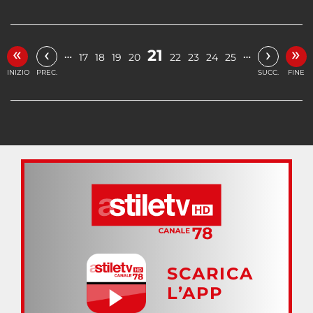
«
»
‹
›
21
…
…
17
18
19
20
22
23
24
25
INIZIO
PREC.
SUCC.
FINE
SCARICA
L’APP