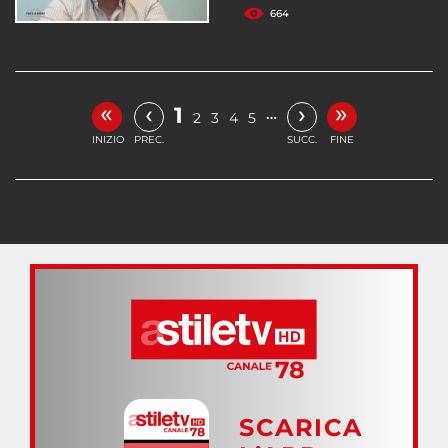
664
«
»
‹
›
1
…
2
3
4
5
INIZIO
PREC.
SUCC.
FINE
SCARICA