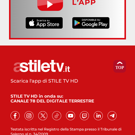
L’APP
Scarica l'app di STILE TV HD
STILE TV HD in onda su:
CANALE 78 DEL DIGITALE TERRESTRE
Testata iscritta nel Registro della Stampa presso il Tribunale di
Salerno al n. 34/2009