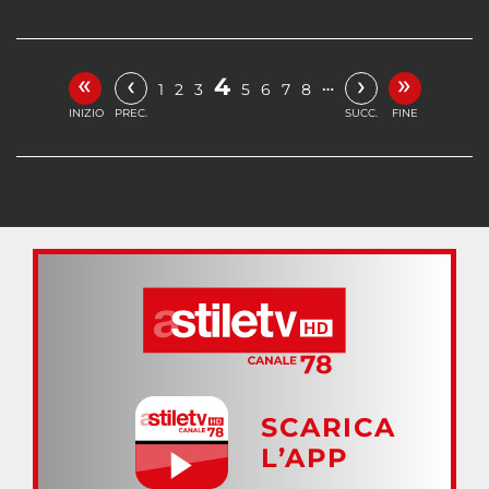
«
»
‹
›
4
…
1
2
3
5
6
7
8
INIZIO
PREC.
SUCC.
FINE
SCARICA
L’APP