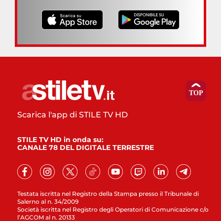
Scarica l'app di STILE TV HD
STILE TV HD in onda su:
CANALE 78 DEL DIGITALE TERRESTRE
Testata iscritta nel Registro della Stampa presso il Tribunale di
Salerno al n. 34/2009
Società iscritta nel Registro degli Operatori di Comunicazione c/o
l’AGCOM al n. 20133