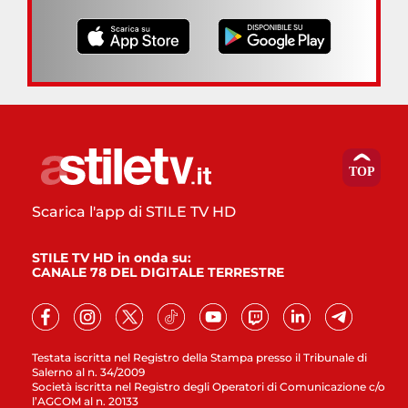
Scarica l'app di STILE TV HD
STILE TV HD in onda su:
CANALE 78 DEL DIGITALE TERRESTRE
Testata iscritta nel Registro della Stampa presso il Tribunale di
Salerno al n. 34/2009
Società iscritta nel Registro degli Operatori di Comunicazione c/o
l’AGCOM al n. 20133