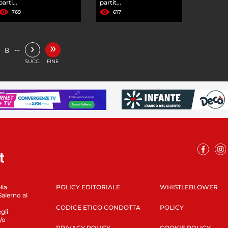
parti...
partit...
769
617
»
›
…
8
SUCC.
FINE
lla
POLICY EDITORIALE
WHISTLEBLOWER
Salerno al
CODICE ETICO CONDOTTA
POLICY
gli
/o
PRIVACY POLICY
COOKIE POLICY