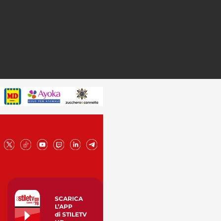
SCARICA
L’APP
di STILETV