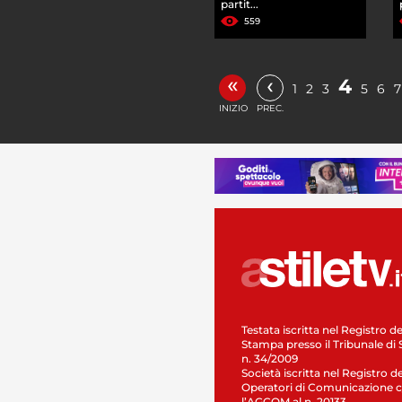
partit...
559
«
‹
4
1
2
3
5
6
7
INIZIO
PREC.
Testata iscritta nel Registro de
Stampa presso il Tribunale di 
n. 34/2009
Società iscritta nel Registro de
Operatori di Comunicazione c
l’AGCOM al n. 20133