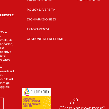
POLICY DIVERSITÀ
ERRESTRE
DICHIARAZIONE DI
TRASPARENZA
LETV è
a
GESTIONE DEI RECLAMI
ziale, di
dio/video,
i e
spositivo
zo di
 e tutto
on
 è
esenti sul
un
nibile ad
ora gli
aggiosi.