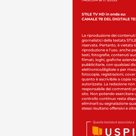
STILE TV HD in onda su:
CANALE 78 DEL DIGITALE T
La riproduzione dei contenuti
giornalistici della testata STI
riservata. Pertanto, è vietata l
riproduzione e l’uso, anche par
testi, fotografie, contenuti au
filmati, loghi, grafiche aziendal
pubblicitarie, con qualsiasi di
elettronico/digitale o per mez
fotocopie, registrazioni, cover
quanto è ascrivibile a copia n
autorizzata. La redazione non
responsabile dei commenti pr
sito. Non potendo esercitare 
controllo continuo resta dispo
eliminarli su segnalazione qual
stessi risultano offensivi e oltr