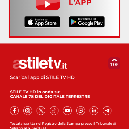
L’APP
Scarica l'app di STILE TV HD
STILE TV HD in onda su:
CANALE 78 DEL DIGITALE TERRESTRE
Testata iscritta nel Registro della Stampa presso il Tribunale di
Salerno al n. 34/2009