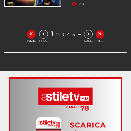
754
«
»
‹
›
1
…
2
3
4
5
INIZIO
PREC.
SUCC.
FINE
SCARICA