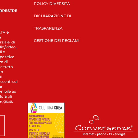
POLICY DIVERSITÀ
ERRESTRE
DICHIARAZIONE DI
TRASPARENZA
LETV è
a
GESTIONE DEI RECLAMI
ziale, di
dio/video,
i e
spositivo
zo di
 e tutto
on
 è
esenti sul
un
nibile ad
ora gli
aggiosi.