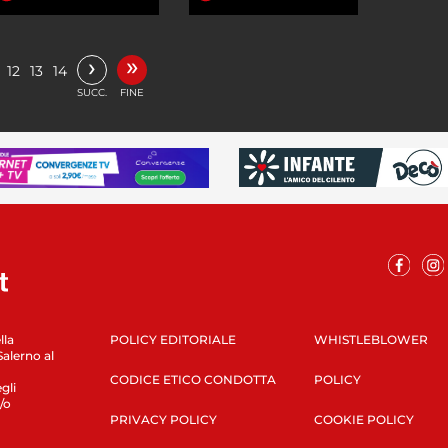
»
›
12
13
14
SUCC.
FINE
lla
POLICY EDITORIALE
WHISTLEBLOWER
Salerno al
CODICE ETICO CONDOTTA
POLICY
gli
/o
PRIVACY POLICY
COOKIE POLICY