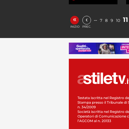
«
‹
11
…
7
8
9
10
INIZIO
PREC.
Testata iscritta nel Registro de
Stampa presso il Tribunale di 
n. 34/2009
Società iscritta nel Registro de
Operatori di Comunicazione c
l’AGCOM al n. 20133