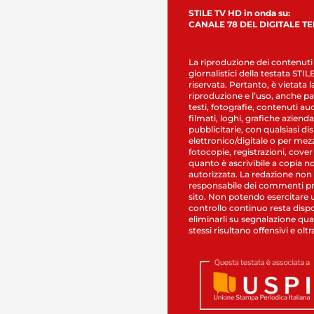
STILE TV HD in onda su:
CANALE 78 DEL DIGITALE T
La riproduzione dei contenuti
giornalistici della testata STI
riservata. Pertanto, è vietata l
riproduzione e l’uso, anche par
testi, fotografie, contenuti au
filmati, loghi, grafiche aziendal
pubblicitarie, con qualsiasi di
elettronico/digitale o per mez
fotocopie, registrazioni, cover
quanto è ascrivibile a copia n
autorizzata. La redazione non
responsabile dei commenti pr
sito. Non potendo esercitare 
controllo continuo resta dispo
eliminarli su segnalazione qual
stessi risultano offensivi e oltr