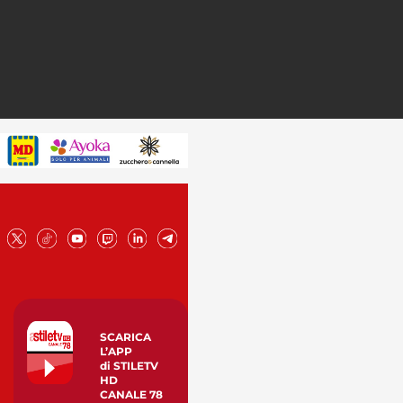
SCARICA
L’APP
di STILETV
HD
CANALE 78