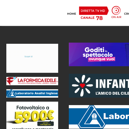
HOME
CR