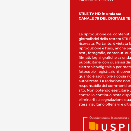
STILE TV HD in onda su:
CANALE 78 DEL DIGITALE T
La riproduzione dei contenuti
giornalistici della testata STI
riservata. Pertanto, è vietata l
riproduzione e l’uso, anche par
testi, fotografie, contenuti au
filmati, loghi, grafiche aziendal
pubblicitarie, con qualsiasi di
elettronico/digitale o per mez
fotocopie, registrazioni, cover
quanto è ascrivibile a copia n
autorizzata. La redazione non
responsabile dei commenti pr
sito. Non potendo esercitare 
controllo continuo resta dispo
eliminarli su segnalazione qual
stessi risultano offensivi e oltr