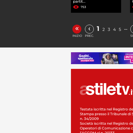
partit...
753
«
‹
1
…
2
3
4
5
INIZIO
PREC.
S
Testata iscritta nel Registro de
Stampa presso il Tribunale di 
n. 34/2009
Società iscritta nel Registro de
Operatori di Comunicazione c
l’AGCOM al n. 20133