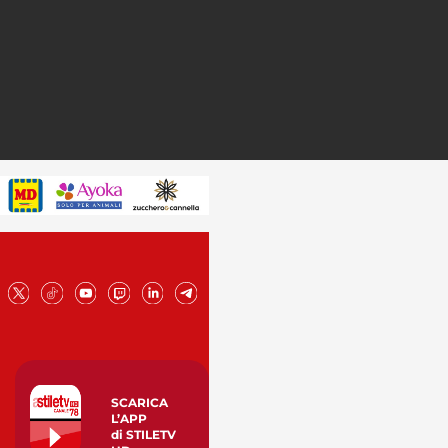
SCARICA
L’APP
di STILETV