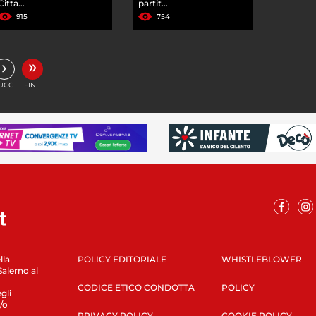
Citta...
partit...
915
754
»
›
UCC.
FINE
lla
POLICY EDITORIALE
WHISTLEBLOWER
Salerno al
CODICE ETICO CONDOTTA
POLICY
gli
/o
PRIVACY POLICY
COOKIE POLICY