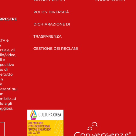
POLICY DIVERSITÀ
ERRESTRE
DICHIARAZIONE DI
TRASPARENZA
LETV è
a
GESTIONE DEI RECLAMI
ziale, di
dio/video,
i e
spositivo
zo di
 e tutto
on
 è
esenti sul
un
nibile ad
ora gli
aggiosi.