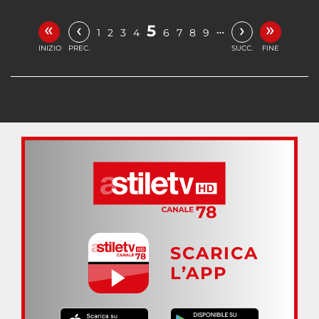
«
»
‹
›
5
…
1
2
3
4
6
7
8
9
INIZIO
PREC.
SUCC.
FINE
SCARICA
L’APP