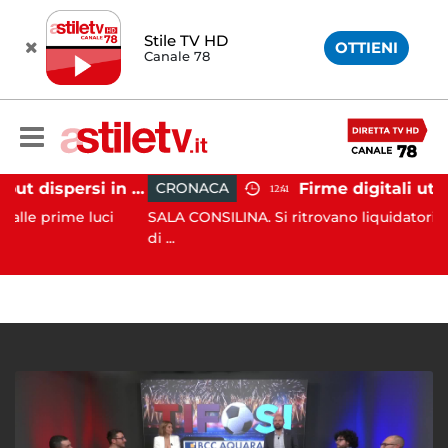
Stile TV HD
OTTIENI
Canale 78
Tramonti, 19 scout dispersi in montagna salvati dai vigili del fuoco
CRONACA
12:41
me luci
SALA CONSILINA. Si ritrovano liquidatori e amminist
di ...