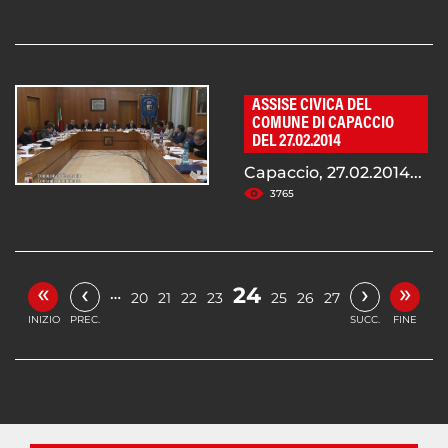
ASSISE CIVICA DEL
COMUNE DI CAPACCIO
DEL 27.02.2014
Capaccio, 27.02.2014...
3765
«
»
‹
›
24
…
20
21
22
23
25
26
27
INIZIO
PREC.
SUCC.
FINE