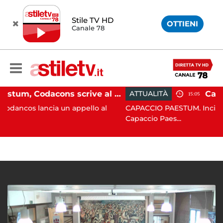
Stile TV HD
OTTIENI
Canale 78
Paestum, Codacons scrive al ministro Giuli: "Rilanciare scavi dell'Anfiteatro nell'area archeologica"
ATTUALITÀ
15:05
a un appello al
CAPACCIO PAESTUM. Incisiva azione del 
Capaccio Paes...