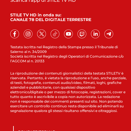
Scarica l'app di STILE TV HD
STILE TV HD in onda su:
CANALE 78 DEL DIGITALE TERRESTRE
Testata iscritta nel Registro della Stampa presso il Tribunale di
Salerno al n. 34/2009
Società iscritta nel Registro degli Operatori di Comunicazione c/o
l’AGCOM al n. 20133
La riproduzione dei contenuti giornalistici della testata STILETV è
riservata. Pertanto, è vietata la riproduzione e l’uso, anche parziale,
di testi, fotografie, contenuti audio/video, filmati, loghi, grafiche
aziendali e pubblicitarie, con qualsiasi dispositivo
elettronico/digitale o per mezzo di fotocopie, registrazioni, cover e
tutto quanto è ascrivibile a copia non autorizzata. La redazione
non è responsabile dei commenti presenti sul sito. Non potendo
esercitare un controllo continuo resta disponibile ad eliminarli su
segnalazione qualora gli stessi risultano offensivi e oltraggiosi.