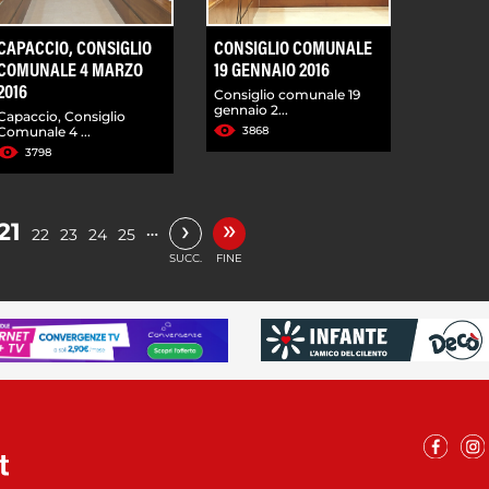
CAPACCIO, CONSIGLIO
CONSIGLIO COMUNALE
COMUNALE 4 MARZO
19 GENNAIO 2016
2016
Consiglio comunale 19
gennaio 2...
Capaccio, Consiglio
Comunale 4 ...
3868
3798
»
›
21
…
22
23
24
25
SUCC.
FINE