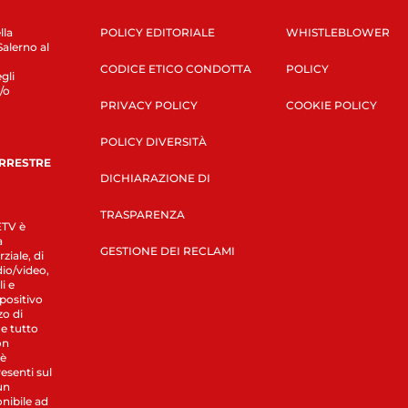
lla
POLICY EDITORIALE
WHISTLEBLOWER
Salerno al
CODICE ETICO CONDOTTA
POLICY
gli
/o
PRIVACY POLICY
COOKIE POLICY
POLICY DIVERSITÀ
ERRESTRE
DICHIARAZIONE DI
TRASPARENZA
LETV è
a
GESTIONE DEI RECLAMI
ziale, di
dio/video,
i e
spositivo
zo di
 e tutto
on
 è
esenti sul
un
nibile ad