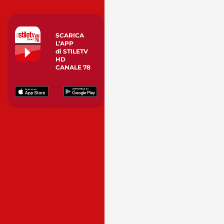
SCARICA
L’APP
di STILETV
HD
CANALE 78