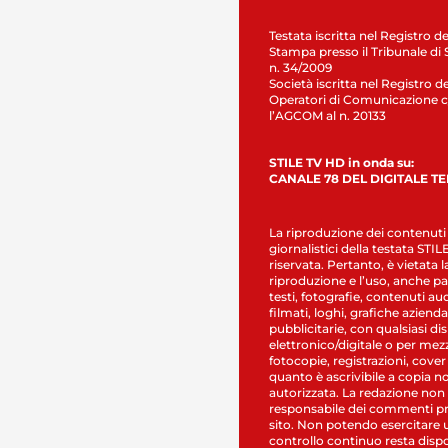
Testata iscritta nel Registro de
Stampa presso il Tribunale di 
n. 34/2009
Società iscritta nel Registro de
Operatori di Comunicazione c
l’AGCOM al n. 20133
STILE TV HD in onda su:
CANALE 78 DEL DIGITALE T
La riproduzione dei contenuti
giornalistici della testata STI
riservata. Pertanto, è vietata l
riproduzione e l’uso, anche par
testi, fotografie, contenuti au
filmati, loghi, grafiche aziendal
pubblicitarie, con qualsiasi di
elettronico/digitale o per mez
fotocopie, registrazioni, cover
quanto è ascrivibile a copia n
autorizzata. La redazione non
responsabile dei commenti pr
sito. Non potendo esercitare 
controllo continuo resta dispo