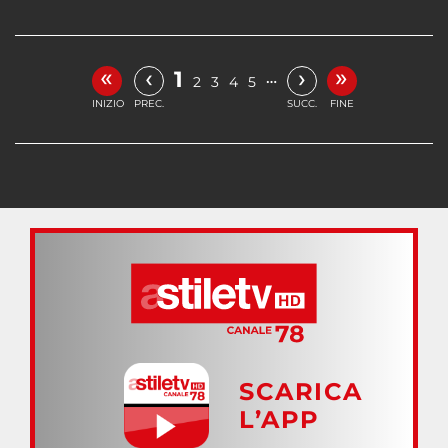
«
»
‹
›
1
…
2
3
4
5
INIZIO
PREC.
SUCC.
FINE
SCARICA
L’APP