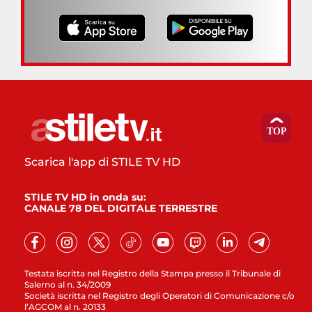
Scarica l'app di STILE TV HD
STILE TV HD in onda su:
CANALE 78 DEL DIGITALE TERRESTRE
Testata iscritta nel Registro della Stampa presso il Tribunale di
Salerno al n. 34/2009
Società iscritta nel Registro degli Operatori di Comunicazione c/o
l’AGCOM al n. 20133