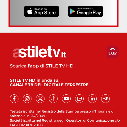
Scarica l'app di STILE TV HD
STILE TV HD in onda su:
CANALE 78 DEL DIGITALE TERRESTRE
Testata iscritta nel Registro della Stampa presso il Tribunale di
Salerno al n. 34/2009
Società iscritta nel Registro degli Operatori di Comunicazione c/o
l’AGCOM al n. 20133