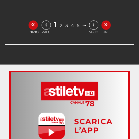
«
»
‹
›
1
…
2
3
4
5
INIZIO
PREC.
SUCC.
FINE
SCARICA
L’APP