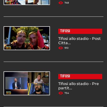
748
TIFOSI
Tifosi allo stadio - Post
Citta...
910
TIFOSI
Tifosi allo stadio - Pre
partit...
754