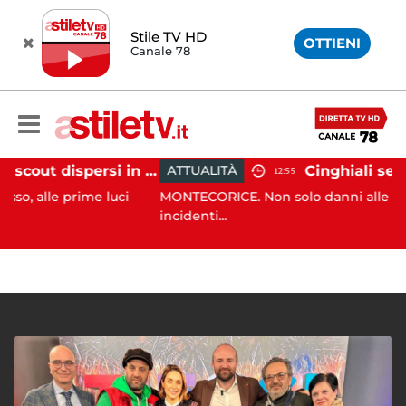
Stile TV HD
OTTIENI
Canale 78
Tramonti, 19 scout dispersi in montagna salvati dai vigili del fuoco
ATTUALITÀ
12:55
 prime luci
MONTECORICE. Non solo danni alle aziende agr
incidenti...