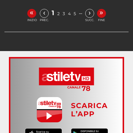
«
»
‹
›
1
…
2
3
4
5
INIZIO
PREC.
SUCC.
FINE
SCARICA
L’APP