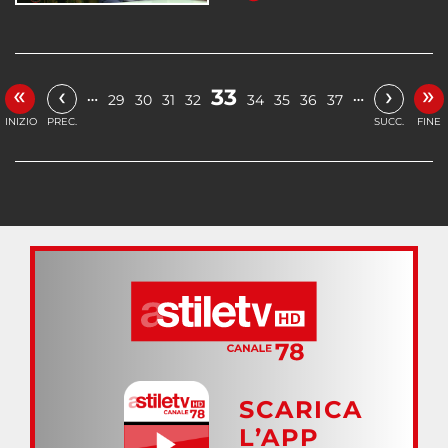
«
»
‹
›
33
…
…
29
30
31
32
34
35
36
37
INIZIO
PREC.
SUCC.
FINE
SCARICA
L’APP