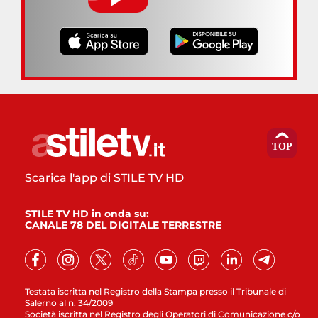
Scarica l'app di STILE TV HD
STILE TV HD in onda su:
CANALE 78 DEL DIGITALE TERRESTRE
Testata iscritta nel Registro della Stampa presso il Tribunale di
Salerno al n. 34/2009
Società iscritta nel Registro degli Operatori di Comunicazione c/o