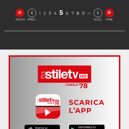
«
»
‹
›
5
…
1
2
3
4
6
7
8
9
INIZIO
PREC.
SUCC.
FINE
SCARICA
L’APP