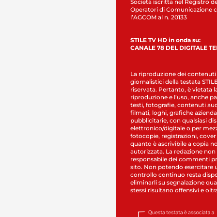
Società iscritta nel Registro de
Operatori di Comunicazione c
l’AGCOM al n. 20133
STILE TV HD in onda su:
CANALE 78 DEL DIGITALE T
La riproduzione dei contenuti
giornalistici della testata STI
riservata. Pertanto, è vietata l
riproduzione e l’uso, anche par
testi, fotografie, contenuti au
filmati, loghi, grafiche aziendal
pubblicitarie, con qualsiasi di
elettronico/digitale o per mez
fotocopie, registrazioni, cover
quanto è ascrivibile a copia n
autorizzata. La redazione non
responsabile dei commenti pr
sito. Non potendo esercitare 
controllo continuo resta dispo
eliminarli su segnalazione qual
stessi risultano offensivi e oltr