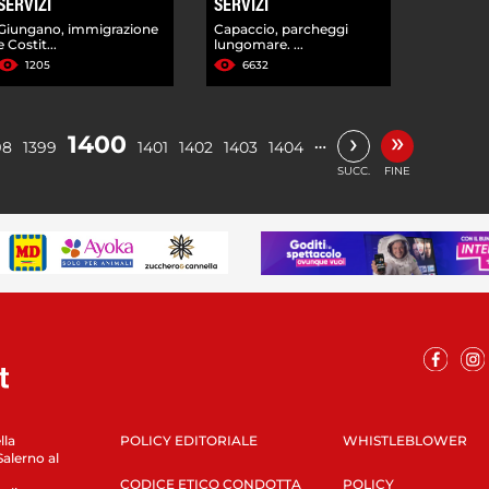
SERVIZI
SERVIZI
Giungano, immigrazione
Capaccio, parcheggi
e Costit...
lungomare. ...
1205
6632
»
›
1400
…
98
1399
1401
1402
1403
1404
SUCC.
FINE
lla
POLICY EDITORIALE
WHISTLEBLOWER
Salerno al
CODICE ETICO CONDOTTA
POLICY