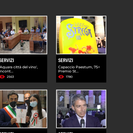
SERVIZI
SERVIZI
'Aquara città del vino',
Capaccio Paestum, 75^
incont...
Premio St...
2563
1780