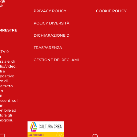
gli
/o
PRIVACY POLICY
COOKIE POLICY
POLICY DIVERSITÀ
ERRESTRE
DICHIARAZIONE DI
TRASPARENZA
LETV è
a
GESTIONE DEI RECLAMI
ziale, di
dio/video,
i e
spositivo
zo di
 e tutto
on
 è
esenti sul
un
nibile ad
ora gli
aggiosi.