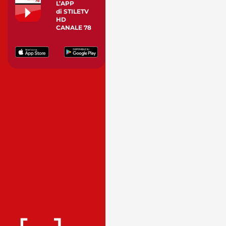
L’APP
di STILETV
HD
CANALE 78