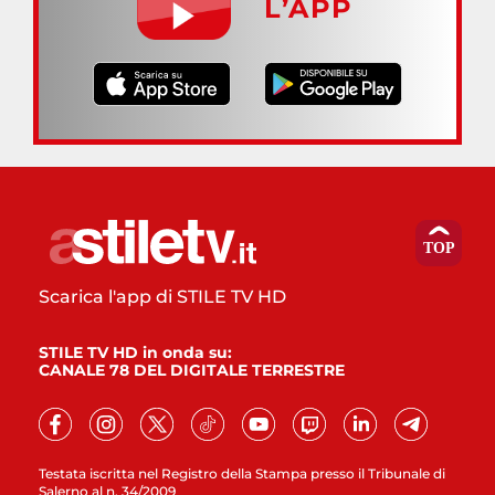
L’APP
Scarica l'app di STILE TV HD
STILE TV HD in onda su:
CANALE 78 DEL DIGITALE TERRESTRE
Testata iscritta nel Registro della Stampa presso il Tribunale di
Salerno al n. 34/2009