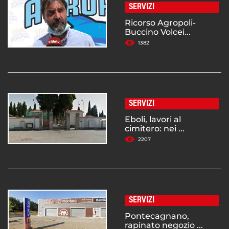
SERVIZI
Ricorso Agropoli-
Buccino Volcei...
1382
SERVIZI
Eboli, lavori al
cimitero: nei ...
2207
SERVIZI
Pontecagnano,
rapinato negozio ...