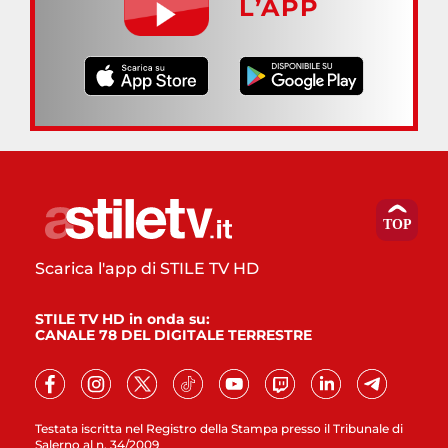
L’APP
Scarica l'app di STILE TV HD
STILE TV HD in onda su:
CANALE 78 DEL DIGITALE TERRESTRE
Testata iscritta nel Registro della Stampa presso il Tribunale di
Salerno al n. 34/2009