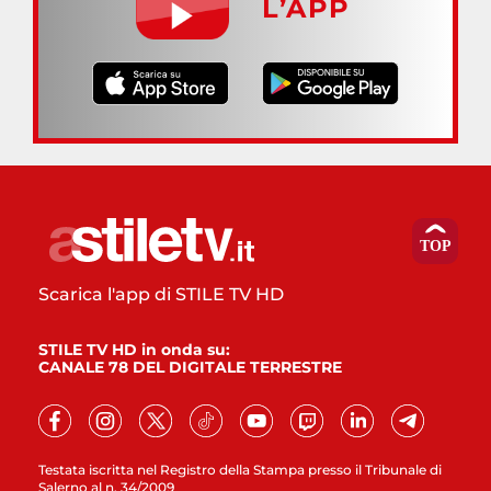
L’APP
Scarica l'app di STILE TV HD
STILE TV HD in onda su:
CANALE 78 DEL DIGITALE TERRESTRE
Testata iscritta nel Registro della Stampa presso il Tribunale di
Salerno al n. 34/2009