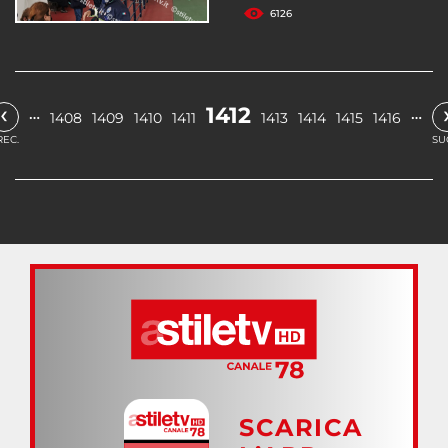
6126
‹
1412
…
…
1408
1409
1410
1411
1413
1414
1415
1416
REC.
SU
SCARICA