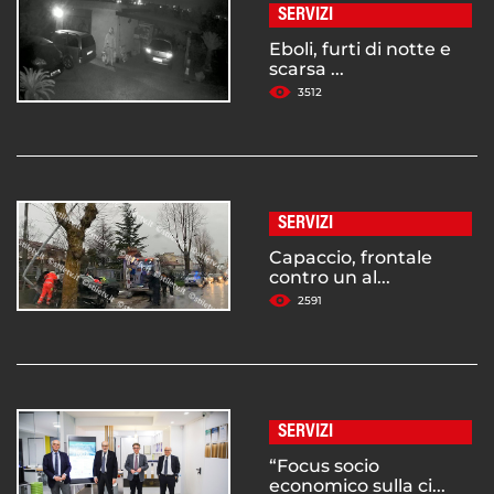
SERVIZI
Eboli, furti di notte e
scarsa ...
3512
SERVIZI
Capaccio, frontale
contro un al...
2591
SERVIZI
“Focus socio
economico sulla ci...