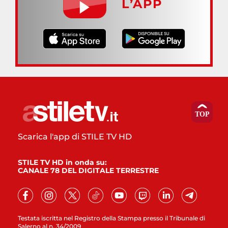
L’APP
Scarica l'app di STILE TV HD
STILE TV HD in onda su:
CANALE 78 DEL DIGITALE TERRESTRE
Testata iscritta nel Registro della Stampa presso il Tribunale di
Salerno al n. 34/2009