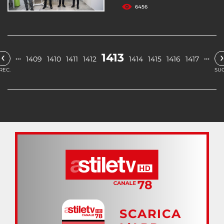
6456
‹
›
1413
…
…
1409
1410
1411
1412
1414
1415
1416
1417
REC.
SUC
SCARICA