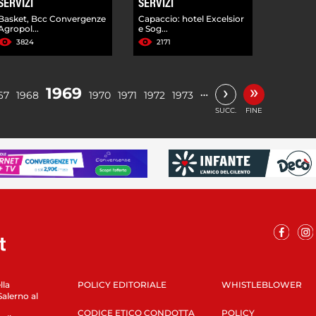
SERVIZI
SERVIZI
Basket, Bcc Convergenze
Capaccio: hotel Excelsior
Agropol...
e Sog...
3824
2171
»
›
1969
…
67
1968
1970
1971
1972
1973
SUCC.
FINE
lla
POLICY EDITORIALE
WHISTLEBLOWER
Salerno al
CODICE ETICO CONDOTTA
POLICY