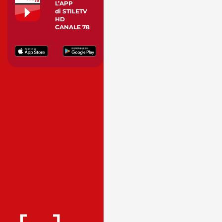
L’APP
di STILETV
HD
CANALE 78