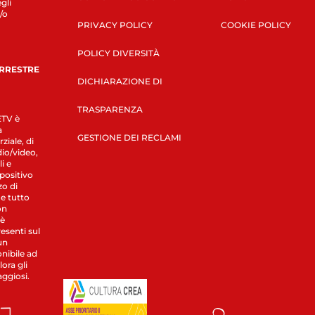
gli
/o
PRIVACY POLICY
COOKIE POLICY
POLICY DIVERSITÀ
ERRESTRE
DICHIARAZIONE DI
TRASPARENZA
LETV è
a
GESTIONE DEI RECLAMI
ziale, di
dio/video,
i e
spositivo
zo di
 e tutto
on
 è
esenti sul
un
nibile ad
ora gli
aggiosi.