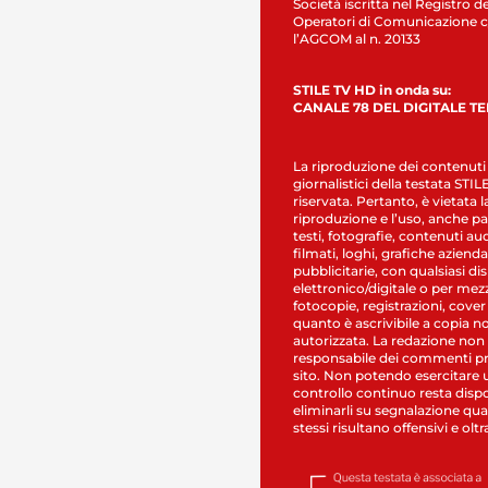
Società iscritta nel Registro de
Operatori di Comunicazione c
l’AGCOM al n. 20133
STILE TV HD in onda su:
CANALE 78 DEL DIGITALE T
La riproduzione dei contenuti
giornalistici della testata STI
riservata. Pertanto, è vietata l
riproduzione e l’uso, anche par
testi, fotografie, contenuti au
filmati, loghi, grafiche aziendal
pubblicitarie, con qualsiasi di
elettronico/digitale o per mez
fotocopie, registrazioni, cover
quanto è ascrivibile a copia n
autorizzata. La redazione non
responsabile dei commenti pr
sito. Non potendo esercitare 
controllo continuo resta dispo
eliminarli su segnalazione qual
stessi risultano offensivi e oltr