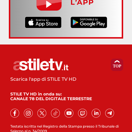
L’APP
Scarica l'app di STILE TV HD
STILE TV HD in onda su:
CANALE 78 DEL DIGITALE TERRESTRE
Testata iscritta nel Registro della Stampa presso il Tribunale di
Salerno al n. 34/2009