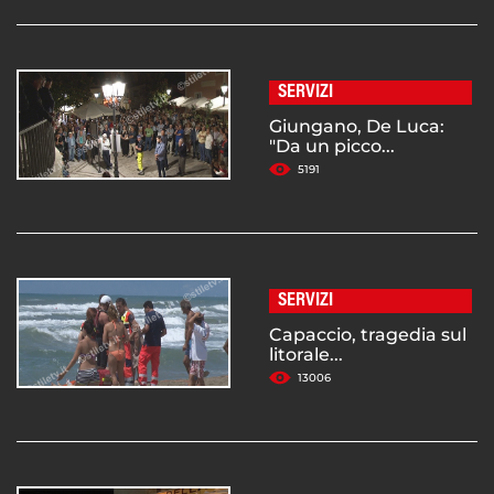
SERVIZI
Giungano, De Luca:
"Da un picco...
5191
SERVIZI
Capaccio, tragedia sul
litorale...
13006