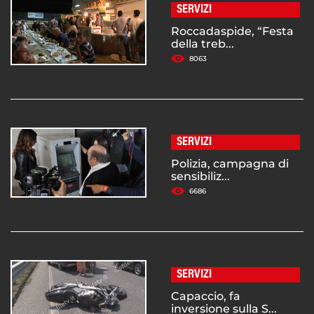
SERVIZI
Roccadaspide, “Festa
della treb...
8063
SERVIZI
Polizia, campagna di
sensibiliz...
6686
SERVIZI
Capaccio, fa
inversione sulla S...