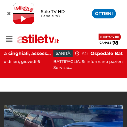
Stile TV HD
OTTIENI
Canale 78
Emergenza cinghiali, assessora Serluca: “Al via il Tavolo tecnico permanente della Regione Campania”
SANITÀ
14:21
giovedì 6
BATTIPAGLIA. Si informano pazienti e donatori c
Servizio...