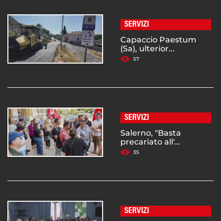
SERVIZI
Capaccio Paestum
(Sa), ulterior...
57
SERVIZI
Salerno, "Basta
precariato all'...
35
SERVIZI