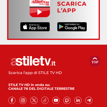
SCARICA
L’APP
Scarica l'app di STILE TV HD
STILE TV HD in onda su:
CANALE 78 DEL DIGITALE TERRESTRE