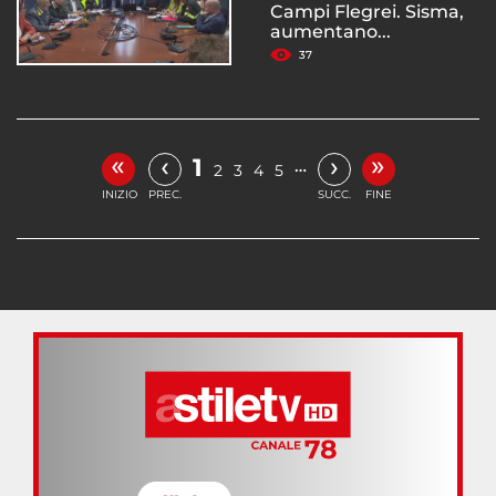
Campi Flegrei. Sisma,
aumentano...
37
«
»
‹
›
1
…
2
3
4
5
INIZIO
PREC.
SUCC.
FINE