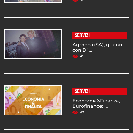
51
SERVIZI
Agropoli (SA), gli anni
con Di ...
41
SERVIZI
Economia&Finanza,
Eurofinance: ...
47