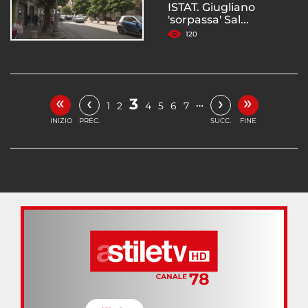
ISTAT. Giugliano
'sorpassa' Sal...
120
«
»
‹
›
3
…
1
2
4
5
6
7
INIZIO
PREC.
SUCC.
FINE