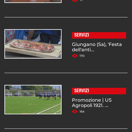
71
SERVIZI
Giungano (Sa), 'Festa
dell'anti...
170
SERVIZI
Promozione | US
Agropoli 1921. ...
164