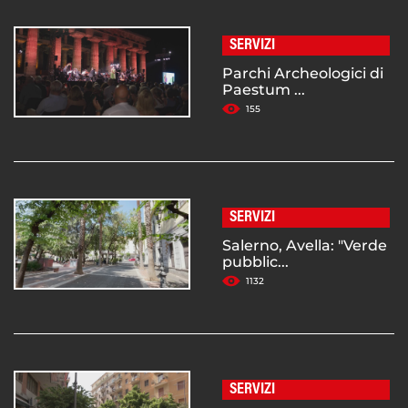
SERVIZI
Parchi Archeologici di
Paestum ...
155
SERVIZI
Salerno, Avella: "Verde
pubblic...
1132
SERVIZI