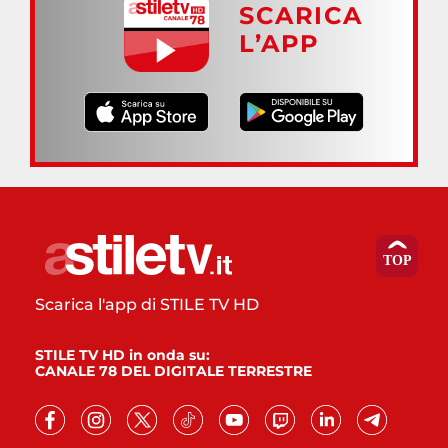
SCARICA
L’APP
Scarica l'app di STILE TV HD
STILE TV HD in onda su:
CANALE 78 DEL DIGITALE TERRESTRE