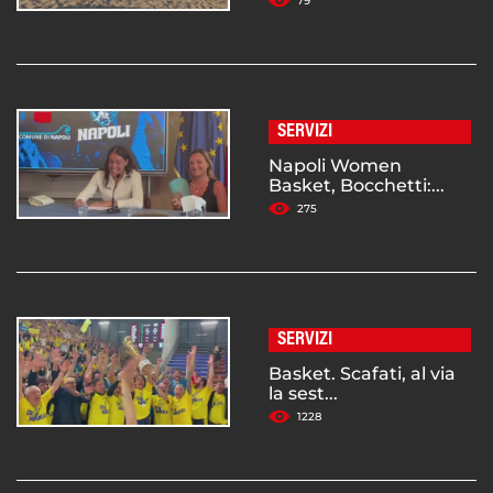
79
SERVIZI
Napoli Women
Basket, Bocchetti:...
275
SERVIZI
Basket. Scafati, al via
la sest...
1228