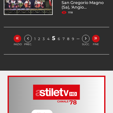
San Gregorio Magno
(Sa), 'Angio...
1118
«
»
‹
›
5
…
1
2
3
4
6
7
8
9
INIZIO
PREC.
SUCC.
FINE