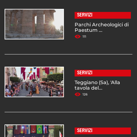
SERVIZI
Parchi Archeologici di
Paestum ...
111
SERVIZI
Teggiano (Sa), 'Alla
tavola del...
126
SERVIZI