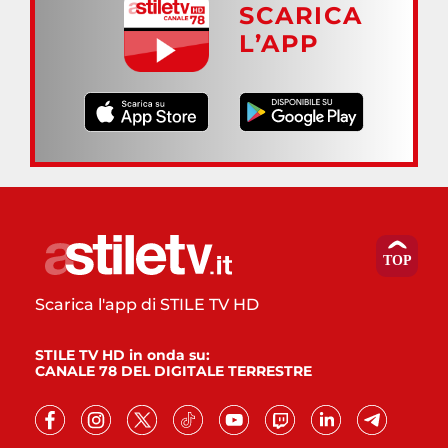
SCARICA
L’APP
Scarica l'app di STILE TV HD
STILE TV HD in onda su:
CANALE 78 DEL DIGITALE TERRESTRE