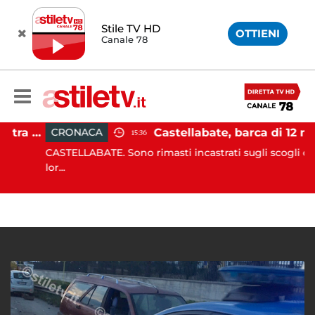
Stile TV HD
OTTIENI
Canale 78
Pontecagnano, incidente tra due auto: 4 feriti
Castellabate, barca di 12 metri resta incastrata sugli scogli: salv
CRONACA
15:36
CASTELLABATE. Sono rimasti incastrati sugli scogli con la
lor...