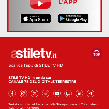
L’APP
Scarica l'app di STILE TV HD
STILE TV HD in onda su:
CANALE 78 DEL DIGITALE TERRESTRE
Testata iscritta nel Registro della Stampa presso il Tribunale di
Salerno al n. 34/2009