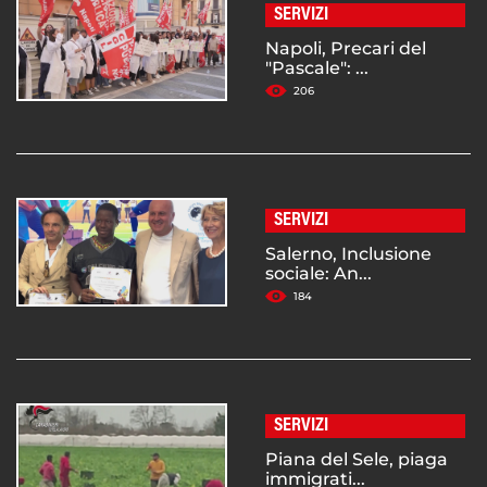
SERVIZI
Napoli, Precari del
"Pascale": ...
206
SERVIZI
Salerno, Inclusione
sociale: An...
184
SERVIZI
Piana del Sele, piaga
immigrati...