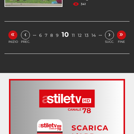
341
«
»
‹
›
10
…
…
6
7
8
9
11
12
13
14
INIZIO
PREC.
SUCC.
FINE
SCARICA