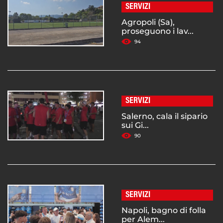
SERVIZI
Agropoli (Sa),
proseguono i lav...
94
SERVIZI
Salerno, cala il sipario
sui Gi...
90
SERVIZI
Napoli, bagno di folla
per Alem...