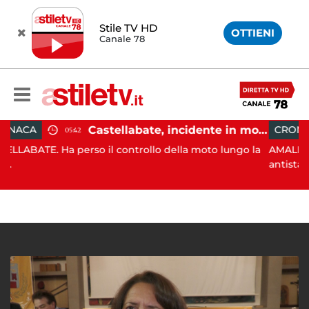
Stile TV HD
OTTIENI
Canale 78
Castellabate, incidente in moto: 27enne in ospedale
CRONACA
21:53
so il controllo della moto lungo la
AMALFI. Nel pomeriggio 
antista...