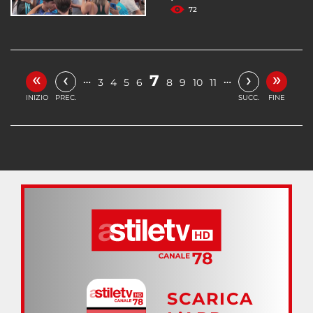
72
«
»
‹
›
7
…
…
3
4
5
6
8
9
10
11
INIZIO
PREC.
SUCC.
FINE
SCARICA