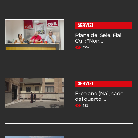
SERVIZI
Piana del Sele, Flai
Cgil: "Non...
264
SERVIZI
Ercolano (Na), cade
dal quarto ...
182