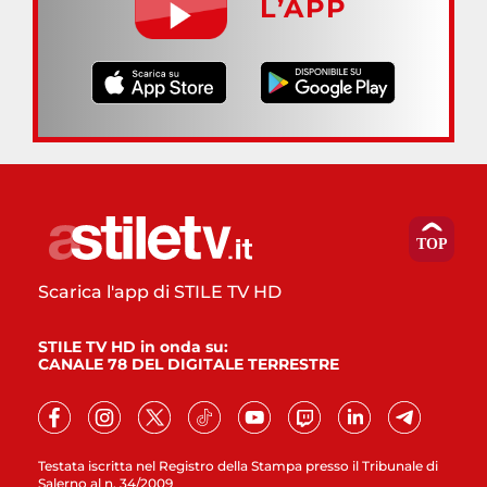
L’APP
Scarica l'app di STILE TV HD
STILE TV HD in onda su:
CANALE 78 DEL DIGITALE TERRESTRE
Testata iscritta nel Registro della Stampa presso il Tribunale di
Salerno al n. 34/2009