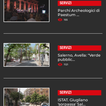
SERVIZI
Parchi Archeologici di
Paestum ...
155
SERVIZI
Salerno, Avella: "Verde
pubblic...
1121
SERVIZI
ISTAT. Giugliano
'sorpassa' Sal...