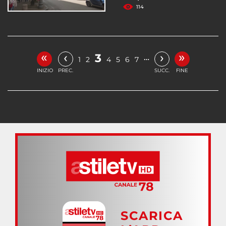
114
«
»
‹
›
3
…
1
2
4
5
6
7
INIZIO
PREC.
SUCC.
FINE
SCARICA