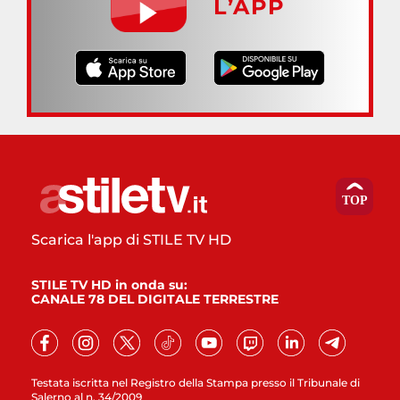
L’APP
Scarica l'app di STILE TV HD
STILE TV HD in onda su:
CANALE 78 DEL DIGITALE TERRESTRE
Testata iscritta nel Registro della Stampa presso il Tribunale di
Salerno al n. 34/2009