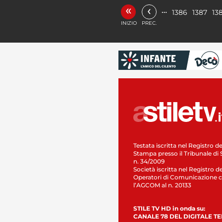
«
‹
…
1386
1387
13
INIZIO
PREC.
Testata iscritta nel Registro de
Stampa presso il Tribunale di 
n. 34/2009
Società iscritta nel Registro de
Operatori di Comunicazione c
l’AGCOM al n. 20133
STILE TV HD in onda su:
CANALE 78 DEL DIGITALE T