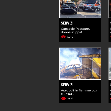
SERVIZI
Capaccio Paestum,
donna scippat...
5010
SERVIZI
Agropoli, in fiamme box
e un'au...
2332