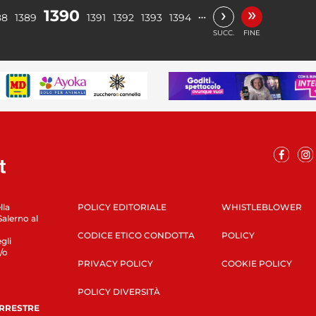
»
›
1390
…
88
1389
1391
1392
1393
1394
SUCC.
FINE
lla
POLICY EDITORIALE
WHISTLEBLOWER
Salerno al
CODICE ETICO CONDOTTA
POLICY
gli
/o
PRIVACY POLICY
COOKIE POLICY
POLICY DIVERSITÀ
ERRESTRE