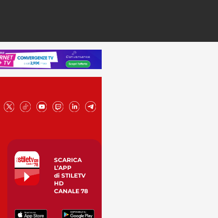
SCARICA
L’APP
di STILETV
HD
CANALE 78