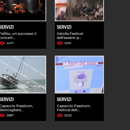
SERVIZI
SERVIZI
Felitto, un successo il
Vatolla Festival
concert...
dell'essere: p...
4471
2210
SERVIZI
SERVIZI
Capaccio Paestum,
Capaccio Paestum,
disincagliata...
Festival dell...
2897
3023