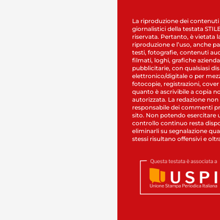
La riproduzione dei contenuti
giornalistici della testata STI
riservata. Pertanto, è vietata l
riproduzione e l’uso, anche par
testi, fotografie, contenuti au
filmati, loghi, grafiche aziendal
pubblicitarie, con qualsiasi di
elettronico/digitale o per mez
fotocopie, registrazioni, cover
quanto è ascrivibile a copia n
autorizzata. La redazione non
responsabile dei commenti pr
sito. Non potendo esercitare 
controllo continuo resta dispo
eliminarli su segnalazione qual
stessi risultano offensivi e oltr