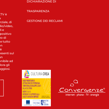
DICHIARAZIONE DI
TRASPARENZA
LETV è
a
GESTIONE DEI RECLAMI
ziale, di
dio/video,
i e
spositivo
zo di
 e tutto
on
 è
esenti sul
un
nibile ad
ora gli
aggiosi.