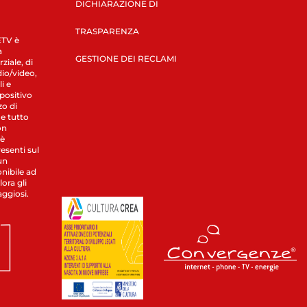
DICHIARAZIONE DI
TRASPARENZA
LETV è
a
GESTIONE DEI RECLAMI
ziale, di
dio/video,
i e
spositivo
zo di
 e tutto
on
 è
esenti sul
un
nibile ad
ora gli
aggiosi.