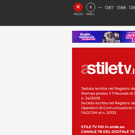
«
‹
…
1387
1388
13
INIZIO
PREC.
Testata iscritta nel Registro de
Stampa presso il Tribunale di 
n. 34/2009
Società iscritta nel Registro de
Operatori di Comunicazione c
l’AGCOM al n. 20133
STILE TV HD in onda su:
CANALE 78 DEL DIGITALE T