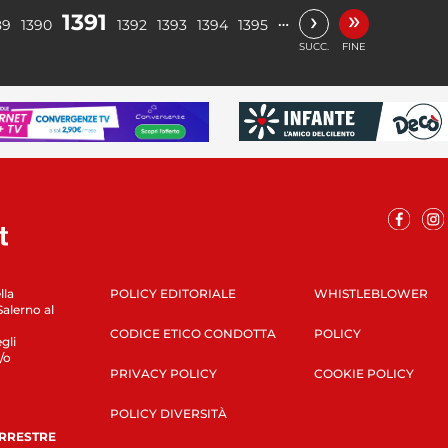
»
›
1391
…
89
1390
1392
1393
1394
1395
SUCC.
FINE
lla
POLICY EDITORIALE
WHISTLEBLOWER
Salerno al
CODICE ETICO CONDOTTA
POLICY
gli
/o
PRIVACY POLICY
COOKIE POLICY
POLICY DIVERSITÀ
ERRESTRE