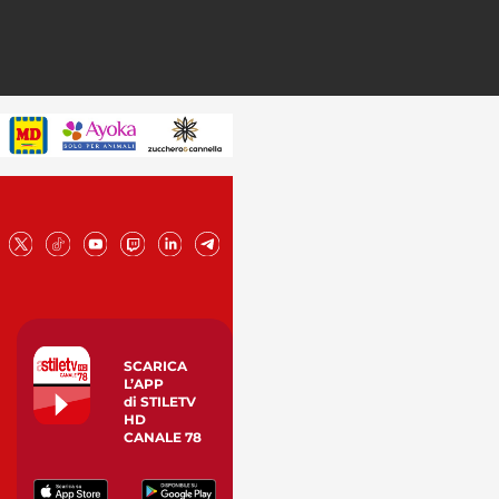
SCARICA
L’APP
di STILETV
HD
CANALE 78