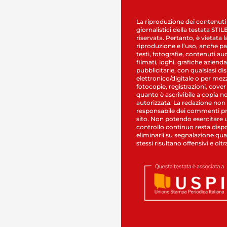
La riproduzione dei contenuti
giornalistici della testata STI
riservata. Pertanto, è vietata l
riproduzione e l’uso, anche par
testi, fotografie, contenuti au
filmati, loghi, grafiche aziendal
pubblicitarie, con qualsiasi di
elettronico/digitale o per mez
fotocopie, registrazioni, cover
quanto è ascrivibile a copia n
autorizzata. La redazione non
responsabile dei commenti pr
sito. Non potendo esercitare 
controllo continuo resta dispo
eliminarli su segnalazione qual
stessi risultano offensivi e oltr