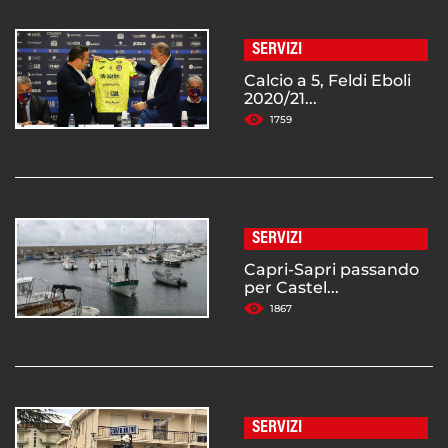
SERVIZI
Calcio a 5, Feldi Eboli
2020/21...
1759
SERVIZI
Capri-Sapri passando
per Castel...
1867
SERVIZI