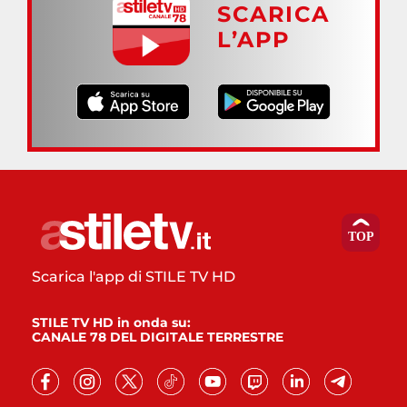
SCARICA
L’APP
Scarica l'app di STILE TV HD
STILE TV HD in onda su:
CANALE 78 DEL DIGITALE TERRESTRE