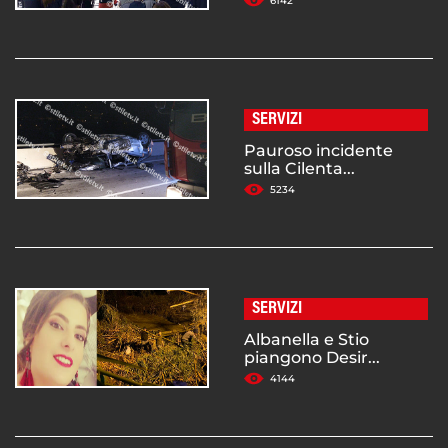
6142
SERVIZI
Pauroso incidente
sulla Cilenta...
5234
SERVIZI
Albanella e Stio
piangono Desir...
4144