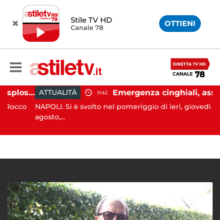
Stile TV HD
OTTIENI
Canale 78
Salerno, colpi di pistola esplosi a Pastena: paura tra i residenti
Emergenza cinghiali, assessora Serluca: “Al via il Tavolo tecnico permanente della Regione Cam
ATTUALITÀ
15:42
occo
NAPOLI. Si è svolto nel pomeriggio di ieri, giovedì 6
agosto,...