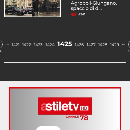
Agropoli-Giungano,
spaccio di d...
4241
1425
…
…
1421
1422
1423
1424
1426
1427
1428
1429
C.
S