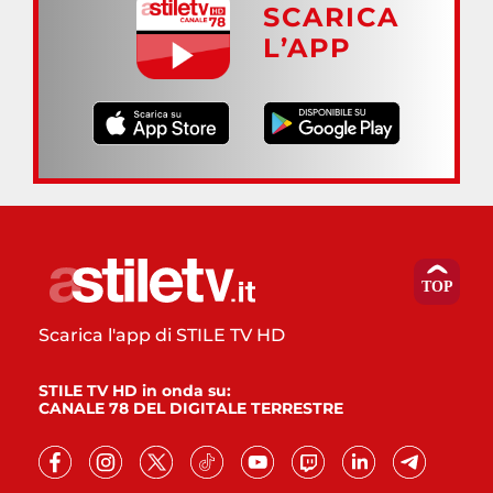
SCARICA
L’APP
Scarica l'app di STILE TV HD
STILE TV HD in onda su:
CANALE 78 DEL DIGITALE TERRESTRE