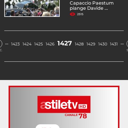
Capaccio Paestum
piange Davide ...
2515
1427
…
…
1423
1424
1425
1426
1428
1429
1430
1431
C.