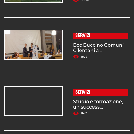
3034
SERVIZI
Bcc Buccino Comuni
Cilentani a ...
1876
SERVIZI
Studio e formazione,
un success...
1673