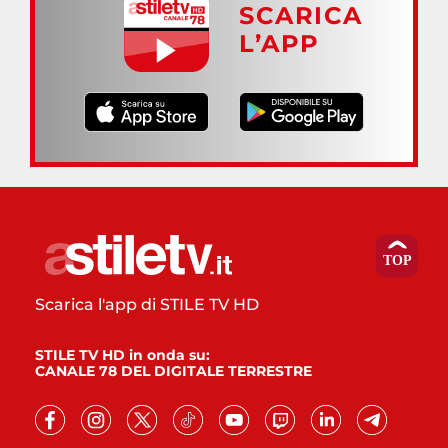
SCARICA
L’APP
Scarica l'app di STILE TV HD
STILE TV HD in onda su:
CANALE 78 DEL DIGITALE TERRESTRE