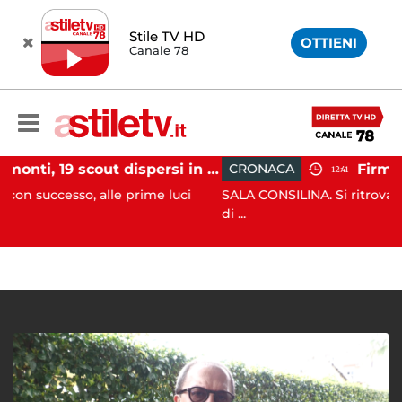
Stile TV HD
OTTIENI
Canale 78
Tramonti, 19 scout dispersi in montagna salvati dai vigili del fuoco
CRONACA
12:41
, alle prime luci
SALA CONSILINA. Si ritrovano liquidatori 
di ...