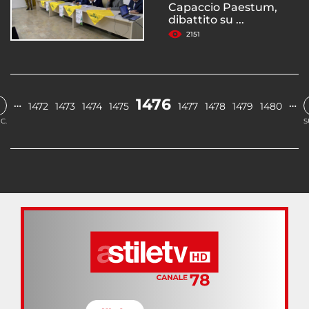
Capaccio Paestum,
dibattito su ...
2151
1476
…
…
1472
1473
1474
1475
1477
1478
1479
1480
C.
S