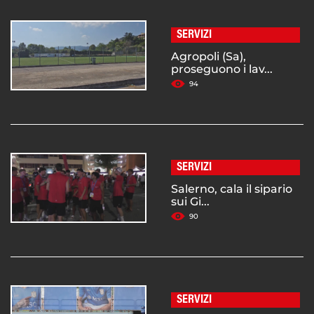
SERVIZI
Agropoli (Sa),
proseguono i lav...
94
SERVIZI
Salerno, cala il sipario
sui Gi...
90
SERVIZI