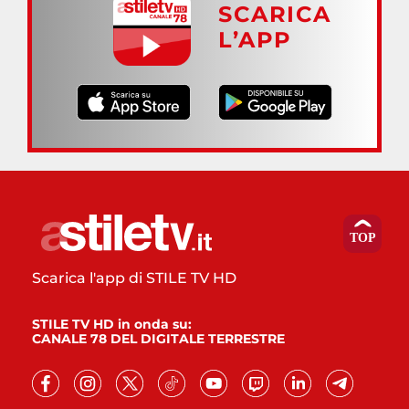
SCARICA
L’APP
Scarica l'app di STILE TV HD
STILE TV HD in onda su:
CANALE 78 DEL DIGITALE TERRESTRE