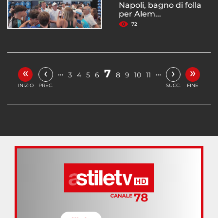
Napoli, bagno di folla
per Alem...
72
«
»
‹
›
7
…
…
3
4
5
6
8
9
10
11
INIZIO
PREC.
SUCC.
FINE