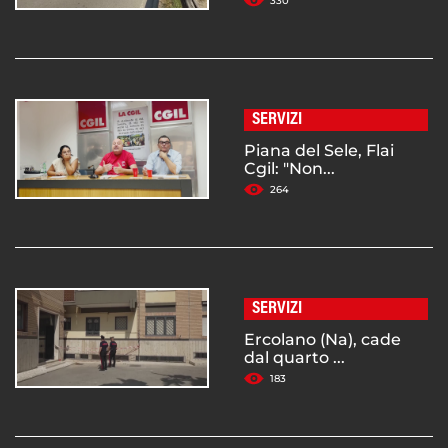
330
SERVIZI
Piana del Sele, Flai
Cgil: "Non...
264
SERVIZI
Ercolano (Na), cade
dal quarto ...
183