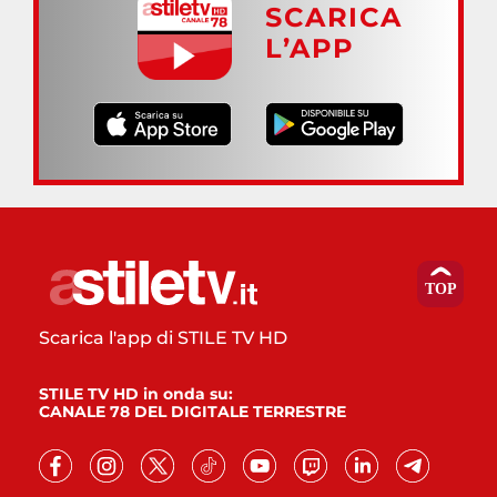
SCARICA
L’APP
Scarica l'app di STILE TV HD
STILE TV HD in onda su:
CANALE 78 DEL DIGITALE TERRESTRE