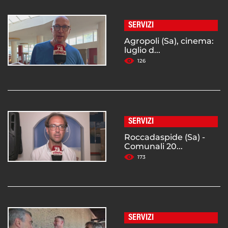
SERVIZI
Agropoli (Sa), cinema:
luglio d...
126
SERVIZI
Roccadaspide (Sa) -
Comunali 20...
173
SERVIZI