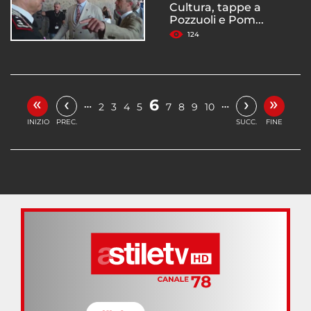
Cultura, tappe a
Pozzuoli e Pom...
124
«
»
‹
›
6
…
…
2
3
4
5
7
8
9
10
INIZIO
PREC.
SUCC.
FINE