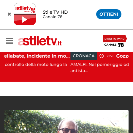
Stile TV HD
OTTIENI
Canale 78
Castellabate, incidente in moto: 27enne in ospedale
CRONACA
21:53
ella moto lungo la
AMALFI. Nel pomeriggio odierno, nello sp
antista...