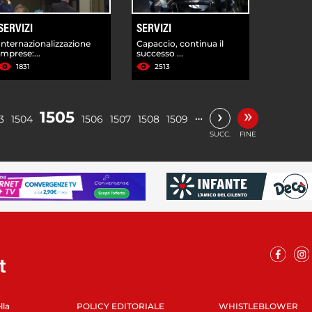
SERVIZI
SERVIZI
Internazionalizzazione
Capaccio, continua il
imprese:...
successo ...
1831
2513
»
›
1505
…
3
1504
1506
1507
1508
1509
SUCC.
FINE
lla
POLICY EDITORIALE
WHISTLEBLOWER