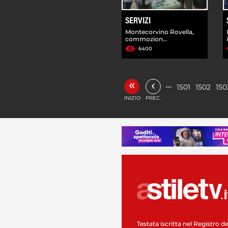
SERVIZI
Montecorvino Rovella,
commozion...
6400
«
‹
…
1501
1502
150
INIZIO
PREC.
Testata iscritta nel Registro de