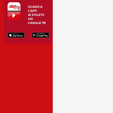
SCARICA
L’APP
di STILETV
HD
CANALE 78