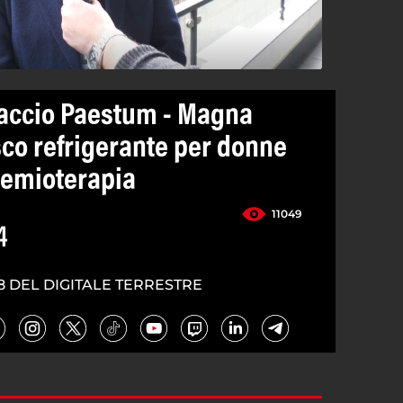
paccio Paestum - Magna
sco refrigerante per donne
hemioterapia
11049
4
8 DEL DIGITALE TERRESTRE