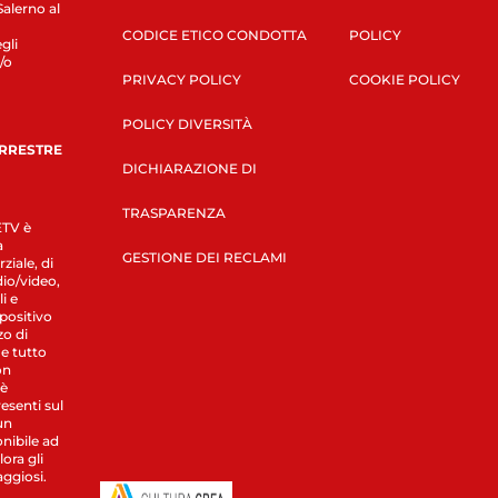
Salerno al
CODICE ETICO CONDOTTA
POLICY
gli
/o
PRIVACY POLICY
COOKIE POLICY
POLICY DIVERSITÀ
ERRESTRE
DICHIARAZIONE DI
TRASPARENZA
LETV è
a
GESTIONE DEI RECLAMI
ziale, di
dio/video,
i e
spositivo
zo di
 e tutto
on
 è
esenti sul
un
nibile ad
ora gli
aggiosi.