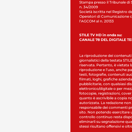
Stampa presso il Tribunale di 
n. 34/2009
Società iscritta nel Registro de
Operatori di Comunicazione c
l’AGCOM al n. 20133
STILE TV HD in onda su:
CANALE 78 DEL DIGITALE T
La riproduzione dei contenuti
giornalistici della testata STI
riservata. Pertanto, è vietata l
riproduzione e l’uso, anche par
testi, fotografie, contenuti au
filmati, loghi, grafiche aziendal
pubblicitarie, con qualsiasi di
elettronico/digitale o per mez
fotocopie, registrazioni, cover
quanto è ascrivibile a copia n
autorizzata. La redazione non
responsabile dei commenti pr
sito. Non potendo esercitare 
controllo continuo resta dispo
eliminarli su segnalazione qual
stessi risultano offensivi e oltr