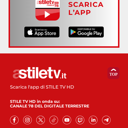
SCARICA
L’APP
Scarica l'app di STILE TV HD
STILE TV HD in onda su:
CANALE 78 DEL DIGITALE TERRESTRE