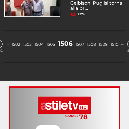
Gelbison, Puglisi torna
alla pr...
2274
1506
…
…
1502
1503
1504
1505
1507
1508
1509
1510
C.
S