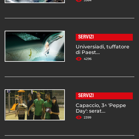
3564
SERVIZI
Universiadi, tuffatore
di Paest...
4296
SERVIZI
Capaccio, 3^ 'Peppe
Day': serat...
2399