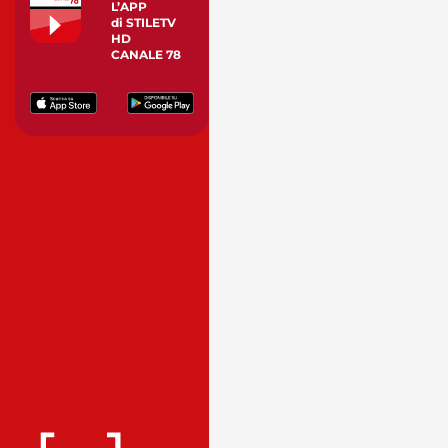
L’APP
di STILETV
HD
CANALE 78