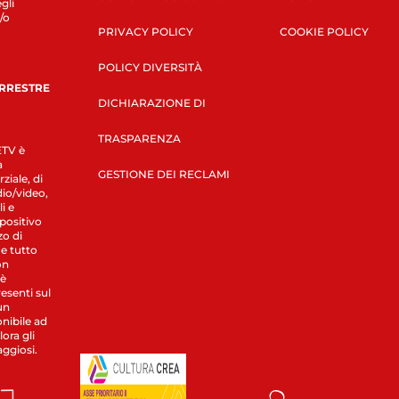
gli
/o
PRIVACY POLICY
COOKIE POLICY
POLICY DIVERSITÀ
ERRESTRE
DICHIARAZIONE DI
TRASPARENZA
LETV è
a
GESTIONE DEI RECLAMI
ziale, di
dio/video,
i e
spositivo
zo di
 e tutto
on
 è
esenti sul
un
nibile ad
ora gli
aggiosi.