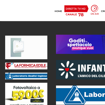
HOME
CR