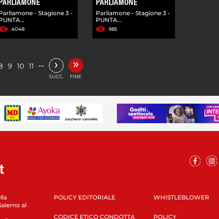
PARLIAMONE
PARLIAMONE
Parliamone - Stagione 3 -
Parliamone - Stagione 3 -
PUNTA...
PUNTA...
4048
985
»
›
…
8
9
10
11
SUCC.
FINE
lla
POLICY EDITORIALE
WHISTLEBLOWER
Salerno al
CODICE ETICO CONDOTTA
POLICY