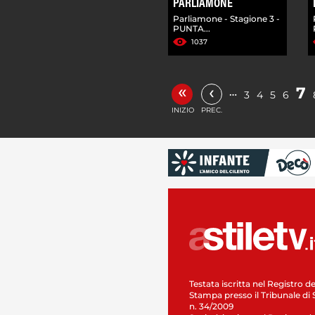
PARLIAMONE
Parliamone - Stagione 3 -
PUNTA...
1037
«
‹
7
…
3
4
5
6
INIZIO
PREC.
Testata iscritta nel Registro de
Stampa presso il Tribunale di 
n. 34/2009