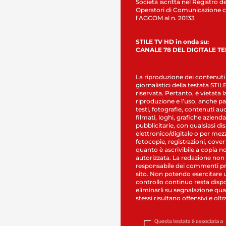
Società iscritta nel Registro de
Operatori di Comunicazione c
l’AGCOM al n. 20133
STILE TV HD in onda su:
CANALE 78 DEL DIGITALE T
La riproduzione dei contenuti
giornalistici della testata STI
riservata. Pertanto, è vietata l
riproduzione e l’uso, anche par
testi, fotografie, contenuti au
filmati, loghi, grafiche aziendal
pubblicitarie, con qualsiasi di
elettronico/digitale o per mez
fotocopie, registrazioni, cover
quanto è ascrivibile a copia n
autorizzata. La redazione non
responsabile dei commenti pr
sito. Non potendo esercitare 
controllo continuo resta dispo
eliminarli su segnalazione qual
stessi risultano offensivi e oltr