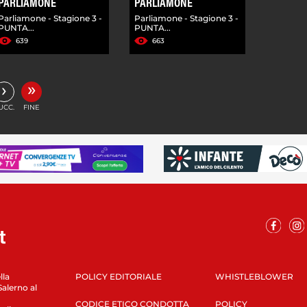
PARLIAMONE
PARLIAMONE
Parliamone - Stagione 3 -
Parliamone - Stagione 3 -
PUNTA...
PUNTA...
639
663
»
›
UCC.
FINE
lla
POLICY EDITORIALE
WHISTLEBLOWER
Salerno al
CODICE ETICO CONDOTTA
POLICY