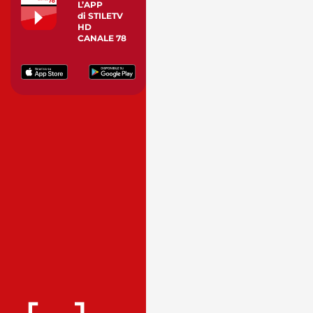
L’APP
di STILETV
HD
CANALE 78