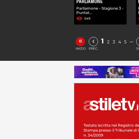
PARLIAMONE
Parliamone - Stagione 3 -
Puntat...
549
«
‹
1
…
2
3
4
5
INIZIO
PREC.
S
Testata iscritta nel Registro de
Stampa presso il Tribunale di 
n. 34/2009