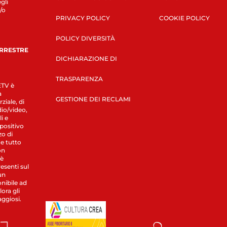
gli
/o
PRIVACY POLICY
COOKIE POLICY
POLICY DIVERSITÀ
ERRESTRE
DICHIARAZIONE DI
TRASPARENZA
LETV è
a
GESTIONE DEI RECLAMI
ziale, di
dio/video,
i e
spositivo
zo di
 e tutto
on
 è
esenti sul
un
nibile ad
ora gli
aggiosi.