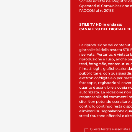
Società iscritta nel Registro de
Operatori di Comunicazione c
l’AGCOM al n. 20133
STILE TV HD in onda su:
CANALE 78 DEL DIGITALE T
La riproduzione dei contenuti
giornalistici della testata STI
riservata. Pertanto, è vietata l
riproduzione e l’uso, anche par
testi, fotografie, contenuti au
filmati, loghi, grafiche aziendal
pubblicitarie, con qualsiasi di
elettronico/digitale o per mez
fotocopie, registrazioni, cover
quanto è ascrivibile a copia n
autorizzata. La redazione non
responsabile dei commenti pr
sito. Non potendo esercitare 
controllo continuo resta dispo
eliminarli su segnalazione qual
stessi risultano offensivi e oltr