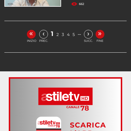
662
«
»
‹
›
1
…
2
3
4
5
INIZIO
PREC.
SUCC.
FINE
SCARICA