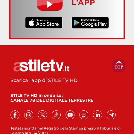
L’APP
Scarica l'app di STILE TV HD
STILE TV HD in onda su:
CANALE 78 DEL DIGITALE TERRESTRE
Testata iscritta nel Registro della Stampa presso il Tribunale di
Salerno al n. 34/2009