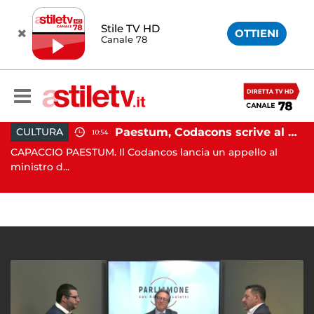
Stile TV HD
OTTIENI
Canale 78
Paestum, Codacons scrive al ministro Giuli: "Rilanciare scavi dell'Anfiteatro nell'area archeologica"
ULTURA
ATTUA
10:54
PACCIO PAESTUM. Il Codancos lancia un appello al
CAPACC
istro d...
Capacci