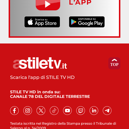
L’APP
Scarica l'app di STILE TV HD
STILE TV HD in onda su:
CANALE 78 DEL DIGITALE TERRESTRE
Testata iscritta nel Registro della Stampa presso il Tribunale di
Salerno al n. 34/2009