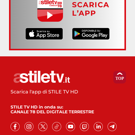
SCARICA
L’APP
Scarica l'app di STILE TV HD
STILE TV HD in onda su:
CANALE 78 DEL DIGITALE TERRESTRE