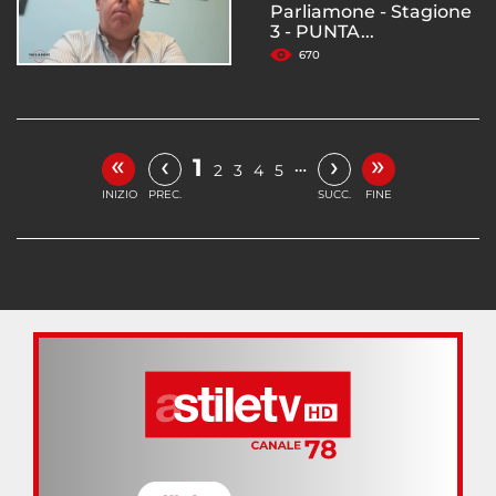
Parliamone - Stagione
3 - PUNTA...
670
«
»
‹
›
1
…
2
3
4
5
INIZIO
PREC.
SUCC.
FINE