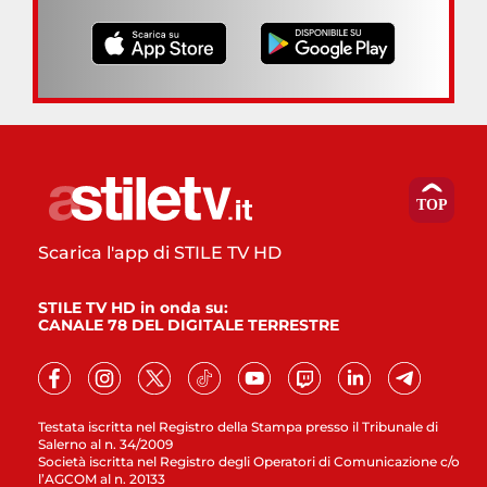
Scarica l'app di STILE TV HD
STILE TV HD in onda su:
CANALE 78 DEL DIGITALE TERRESTRE
Testata iscritta nel Registro della Stampa presso il Tribunale di
Salerno al n. 34/2009
Società iscritta nel Registro degli Operatori di Comunicazione c/o
l’AGCOM al n. 20133