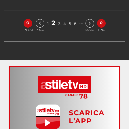
«
»
‹
›
2
…
1
3
4
5
6
INIZIO
PREC.
SUCC.
FINE
SCARICA
L’APP