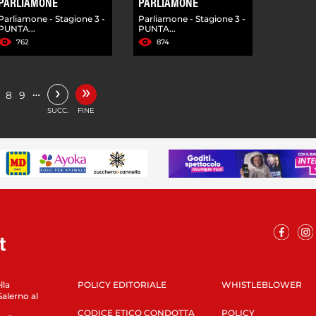
PARLIAMONE
PARLIAMONE
Parliamone - Stagione 3 -
Parliamone - Stagione 3 -
PUNTA...
PUNTA...
762
874
»
›
…
8
9
SUCC.
FINE
lla
POLICY EDITORIALE
WHISTLEBLOWER
Salerno al
CODICE ETICO CONDOTTA
POLICY