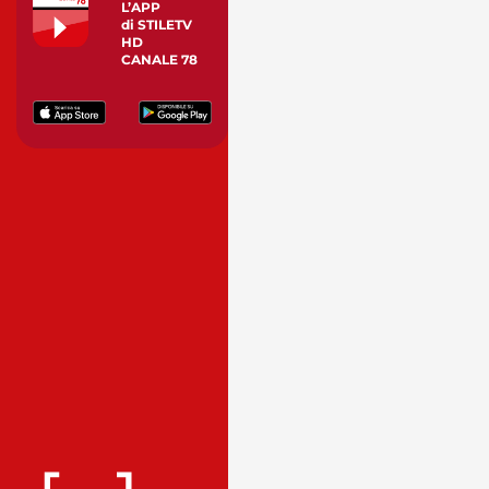
L’APP
di STILETV
HD
CANALE 78