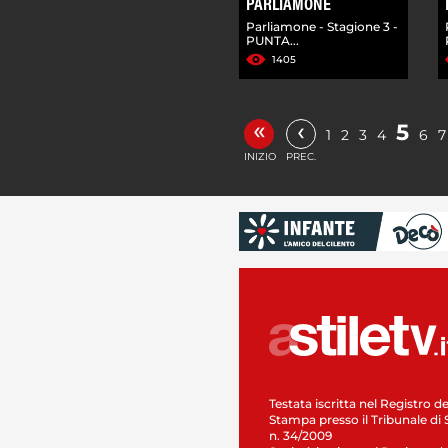
PARLIAMONE
Parliamone - Stagione 3 -
PUNTA...
1405
«
‹
5
1
2
3
4
6
7
INIZIO
PREC.
Testata iscritta nel Registro de
Stampa presso il Tribunale di 
n. 34/2009