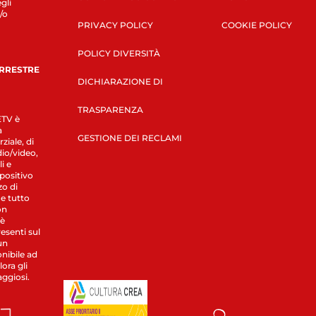
gli
/o
PRIVACY POLICY
COOKIE POLICY
POLICY DIVERSITÀ
ERRESTRE
DICHIARAZIONE DI
TRASPARENZA
LETV è
a
GESTIONE DEI RECLAMI
ziale, di
dio/video,
i e
spositivo
zo di
 e tutto
on
 è
esenti sul
un
nibile ad
ora gli
aggiosi.