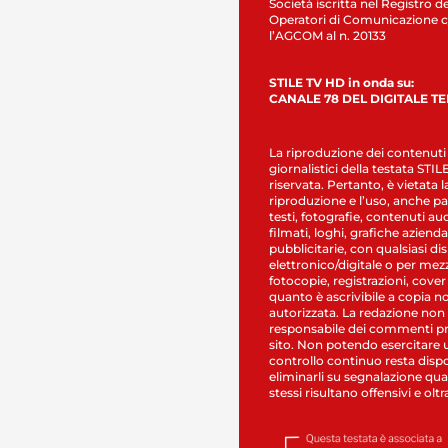
Società iscritta nel Registro de
Operatori di Comunicazione c
l’AGCOM al n. 20133
STILE TV HD in onda su:
CANALE 78 DEL DIGITALE T
La riproduzione dei contenuti
giornalistici della testata STI
riservata. Pertanto, è vietata l
riproduzione e l’uso, anche par
testi, fotografie, contenuti au
filmati, loghi, grafiche aziendal
pubblicitarie, con qualsiasi di
elettronico/digitale o per mez
fotocopie, registrazioni, cover
quanto è ascrivibile a copia n
autorizzata. La redazione non
responsabile dei commenti pr
sito. Non potendo esercitare 
controllo continuo resta dispo
eliminarli su segnalazione qual
stessi risultano offensivi e oltr