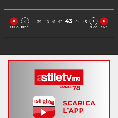
«
»
‹
›
43
…
39
40
41
42
44
45
INIZIO
PREC.
SUCC.
FINE
SCARICA
L’APP