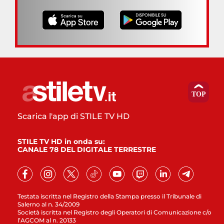
Scarica l'app di STILE TV HD
STILE TV HD in onda su:
CANALE 78 DEL DIGITALE TERRESTRE
Testata iscritta nel Registro della Stampa presso il Tribunale di
Salerno al n. 34/2009
Società iscritta nel Registro degli Operatori di Comunicazione c/o
l’AGCOM al n. 20133