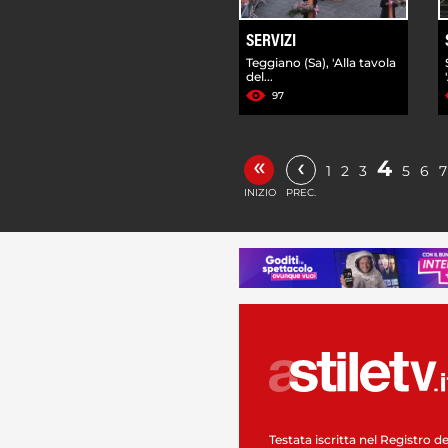
SERVIZI
Teggiano (Sa), 'Alla tavola
del...
97
«
‹
4
1
2
3
5
6
7
INIZIO
PREC.
Testata iscritta nel Registro de