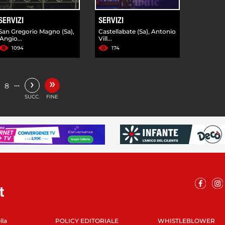
SERVIZI
SERVIZI
San Gregorio Magno (Sa),
Castellabate (Sa), Antonio
'Angio...
Vill...
1094
174
»
›
…
8
SUCC.
FINE
lla
POLICY EDITORIALE
WHISTLEBLOWER