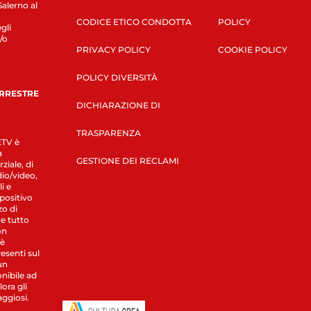
Salerno al
CODICE ETICO CONDOTTA
POLICY
gli
/o
PRIVACY POLICY
COOKIE POLICY
POLICY DIVERSITÀ
ERRESTRE
DICHIARAZIONE DI
TRASPARENZA
LETV è
a
GESTIONE DEI RECLAMI
ziale, di
dio/video,
i e
spositivo
zo di
 e tutto
on
 è
esenti sul
un
nibile ad
ora gli
aggiosi.