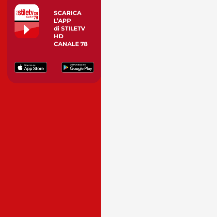
SCARICA
L’APP
di STILETV
HD
CANALE 78