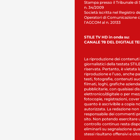
Stampa presso il Tribunale di 
n. 34/2009
Società iscritta nel Registro de
Operatori di Comunicazione c
l’AGCOM al n. 20133
STILE TV HD in onda su:
CANALE 78 DEL DIGITALE T
La riproduzione dei contenuti
giornalistici della testata STI
riservata. Pertanto, è vietata l
riproduzione e l’uso, anche par
testi, fotografie, contenuti au
filmati, loghi, grafiche aziendal
pubblicitarie, con qualsiasi di
elettronico/digitale o per mez
fotocopie, registrazioni, cover
quanto è ascrivibile a copia n
autorizzata. La redazione non
responsabile dei commenti pr
sito. Non potendo esercitare 
controllo continuo resta dispo
eliminarli su segnalazione qual
stessi risultano offensivi e oltr