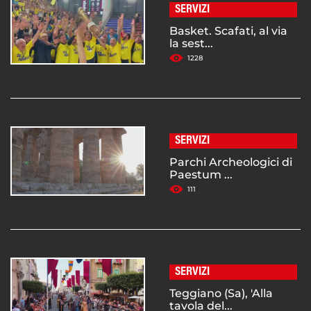
SERVIZI
Basket. Scafati, al via
la sest...
1228
SERVIZI
Parchi Archeologici di
Paestum ...
111
SERVIZI
Teggiano (Sa), 'Alla
tavola del...