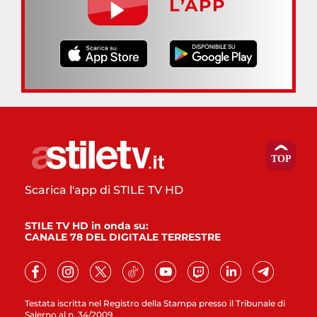
L’APP
Scarica l'app di STILE TV HD
STILE TV HD in onda su:
CANALE 78 DEL DIGITALE TERRESTRE
Testata iscritta nel Registro della Stampa presso il Tribunale di
Salerno al n. 34/2009