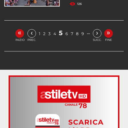
126
«
»
‹
›
5
…
1
2
3
4
6
7
8
9
INIZIO
PREC.
SUCC.
FINE
SCARICA