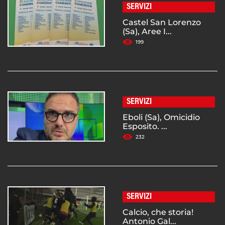
SERVIZI
Castel San Lorenzo
(Sa), Aree I...
199
SERVIZI
Eboli (Sa), Omicidio
Esposito. ...
232
SERVIZI
Calcio, che storia!
Antonio Gal...