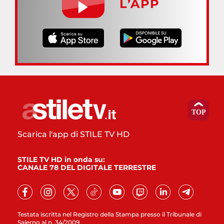
L’APP
Scarica l'app di STILE TV HD
STILE TV HD in onda su:
CANALE 78 DEL DIGITALE TERRESTRE
Testata iscritta nel Registro della Stampa presso il Tribunale di
Salerno al n. 34/2009