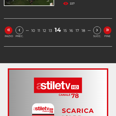
227
«
»
‹
›
14
…
…
10
11
12
13
15
16
17
18
INIZIO
PREC.
SUCC.
FINE
SCARICA