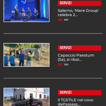
SERVIZI
Salerno, 'Mare Group'
celebra 2...
389
SERVIZI
Capaccio Paestum
(Sa), si ribal...
268
SERVIZI
Il TGSTILE nel covo
dell'assass...