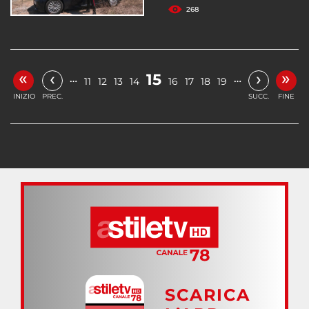
268
«
»
‹
›
15
…
…
11
12
13
14
16
17
18
19
INIZIO
PREC.
SUCC.
FINE
SCARICA