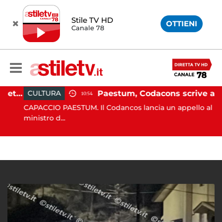
Stile TV HD
OTTIENI
Canale 78
Martina Carbonaro, braccialetto elettronico per i genitori della 14enne uccisa dall'ex
Paestum, Codacons scrive al ministro Giuli: "Rilanciare scavi dell'Anfiteatro nell'area archeologica"
CULTURA
10:54
CAPACCIO PAESTUM. Il Codancos lancia un appello al
ministro d...