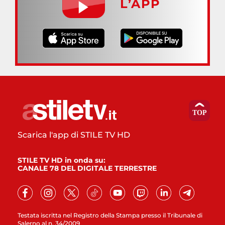
L’APP
Scarica l'app di STILE TV HD
STILE TV HD in onda su:
CANALE 78 DEL DIGITALE TERRESTRE
Testata iscritta nel Registro della Stampa presso il Tribunale di
Salerno al n. 34/2009